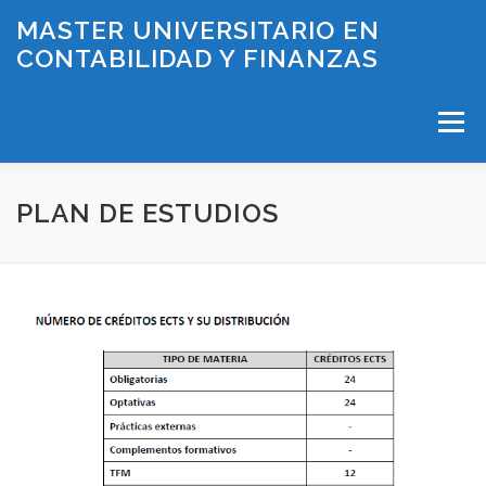
Saltar
MASTER UNIVERSITARIO EN
al
CONTABILIDAD Y FINANZAS
contenido
Menú
INICIO
PLAN DE ESTUDIOS
PLAN DE ESTUDIOS
HORARIOS Y EXÁMENES
PROFESORADO
LÍNEAS DE INVESTIGACIÓN
BECAS
CONTACTO