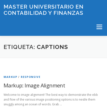
Saltar
MASTER UNIVERSITARIO EN
al
CONTABILIDAD Y FINANZAS
contenido
Menú
INICIO
PLAN DE ESTUDIOS
ETIQUETA:
CAPTIONS
HORARIOS Y EXÁMENES
PROFESORADO
MARKUP
/
RESPONSIVE
LÍNEAS DE INVESTIGACIÓN
BECAS
CONTACTO
Markup: Image Alignment
Welcome to image alignment! The best way to demonstrate the ebb
and flow of the various image positioning options is to nestle them
snuggly among an ocean of words. Grab …