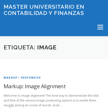
Saltar
MASTER UNIVERSITARIO EN
al
CONTABILIDAD Y FINANZAS
contenido
Menú
INICIO
PLAN DE ESTUDIOS
ETIQUETA:
IMAGE
HORARIOS Y EXÁMENES
PROFESORADO
MARKUP
/
RESPONSIVE
LÍNEAS DE INVESTIGACIÓN
BECAS
CONTACTO
Markup: Image Alignment
Welcome to image alignment! The best way to demonstrate the ebb
and flow of the various image positioning options is to nestle them
snuggly among an ocean of words. Grab …